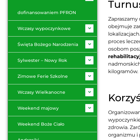
Turnus
dofinansowaniem PFRON
Zapraszamy
obejmuje z
Wczasy wypoczynkowe
lokalizacjac
proces lecze
Święta Bożego Narodzenia
osobom poszu
rehabilitac
Sylwester – Nowy Rok
nadmorskich
kilogramów.
Zimowe Ferie Szkolne
Wczasy Wielkanocne
Korzyś
Weekend majowy
Organizowan
wypoczynkiem
Weekend Boże Ciało
zdrowia. Za
organizmu i 