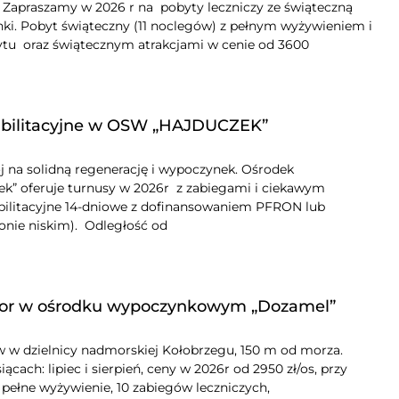
raszamy w 2026 r na pobyty leczniczy ze świąteczną
ki. Pobyt świąteczny (11 noclegów) z pełnym wyżywieniem i
ytu oraz świątecznym atrakcjami w cenie od 3600
bilitacyjne w OSW „HAJDUCZEK”
 na solidną regenerację i wypoczynek. Ośrodek
ek” oferuje turnusy w 2026r z zabiegami i ciekawym
litacyjne 14-dniowe z dofinansowaniem PFRON lub
zonie niskim). Odległość od
nior w ośrodku wypoczynkowym „Dozamel”
w w dzielnicy nadmorskiej Kołobrzegu, 150 m od morza.
ach: lipiec i sierpień, ceny w 2026r od 2950 zł/os, przy
pełne wyżywienie, 10 zabiegów leczniczych,