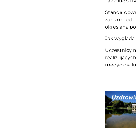
Jak długo tr
Standardowa 
zależnie od 
określana po
Jak wygląda
Uczestnicy m
realizującyc
medyczna lub