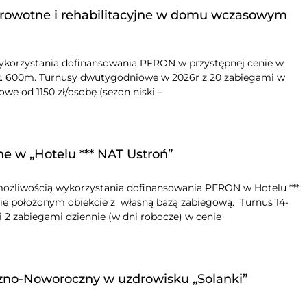
rowotne i rehabilitacyjne w domu wczasowym
wykorzystania dofinansowania PFRON w przystępnej cenie w
. 600m. Turnusy dwutygodniowe w 2026r z 20 zabiegami w
iowe od 1150 zł/osobę (sezon niski –
e w „Hotelu *** NAT Ustroń”
z możliwością wykorzystania dofinansowania PFRON w Hotelu ***
ie położonym obiekcie z własną bazą zabiegową. Turnus 14-
2 zabiegami dziennie (w dni robocze) w cenie
o-Noworoczny w uzdrowisku „Solanki”