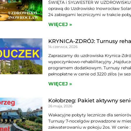
ŚWIĘTA i SYLWESTER W UZDROWISKU Zap
oprawą do Uzdrowisko Inowrocław Solan
24 zabiegami leczniczymi w trakcie pob
WIĘCEJ »
KRYNICA-ZDRÓJ: Turnusy reha
14 czerwca, 2026
Zapraszamy do uzdrowiska Krynica-Zdrój
wypoczynkowo-rehabilitacyjny „Hajducz
programem dodatkowym. Turnusy rehabi
pełnopłatne w cenie od 3220 zł/os (w se
WIĘCEJ »
Kołobrzeg: Pakiet aktywny se
26 maja, 2026
Wakacyjne pobyty lecznicze dla senioró
Turnusy 7-nocelgów prowadzone w miesiąc
zakwaterowaniu w pokoju 2os. W cenie : 