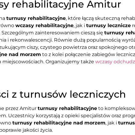
y rehabilitacyjne Amitur
 na
turnusy rehabilitacyjne
, które łączą skuteczną reh
arówno
wczasy rehabilitacyjne
, jak i
turnusy lecznicze
r
h. Szczególnym zainteresowaniem cieszą się
turnusy reh
nia i rekonwalescencji. Równie dużą popularnością wyróż
kującym ciszy, czystego powietrza oraz spokojnego otoc
yjne nad morzem
to z kolei połączenie zabiegów leczni
 miejscowościach. Organizujemy także
wczasy odchudz
ci z turnusów leczniczych
e przez Amitur
turnusy rehabilitacyjne
to kompleksow
. Uczestnicy korzystają z opieki specjalistów oraz pr
równo
turnusy rehabilitacyjne nad morzem
, jak i
turnus
poprawie jakości życia.