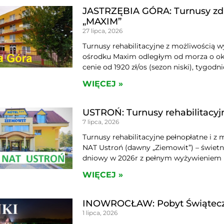
JASTRZĘBIA GÓRA: Turnusy zd
„MAXIM”
27 lipca, 2026
Turnusy rehabilitacyjne z możliwością 
ośrodku Maxim odległym od morza o ok
cenie od 1920 zł/os (sezon niski), tygodn
WIĘCEJ »
USTROŃ: Turnusy rehabilitacyjn
7 lipca, 2026
Turnusy rehabilitacyjne pełnopłatne i 
NAT Ustroń (dawny „Ziemowit”) – świetn
dniowy w 2026r z pełnym wyżywieniem i 
WIĘCEJ »
INOWROCŁAW: Pobyt Świąteczn
1 lipca, 2026