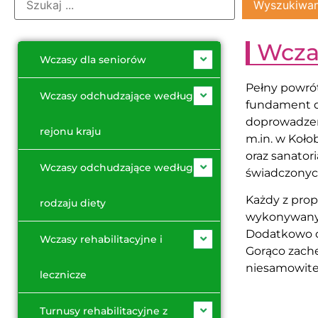
zdrowie
Wyszukiwa
Wczas
Wczasy dla seniorów
Pełny powró
Wczasy odchudzające według
fundament d
doprowadzeni
rejonu kraju
m.in. w Koło
oraz sanato
Wczasy odchudzające
według
świadczonyc
Każdy z pro
rodzaju diety
wykonywanyc
Dodatkowo c
Wczasy rehabilitacyjne i
Gorąco zachę
niesamowitej
lecznicze
Turnusy rehabilitacyjne z