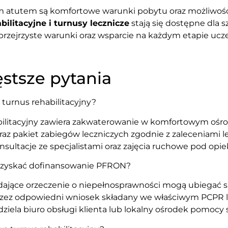
atutem są komfortowe warunki pobytu oraz możliwość s
ilitacyjne i turnusy lecznicze
stają się dostępne dla 
 przejrzyste warunki oraz wsparcie na każdym etapie ucz
stsze pytania
turnus rehabilitacyjny?
bilitacyjny zawiera zakwaterowanie w komfortowym ośr
raz pakiet zabiegów leczniczych zgodnie z zaleceniami
sultacje ze specjalistami oraz zajęcia ruchowe pod opie
zyskać dofinansowanie PFRON?
dające orzeczenie o niepełnosprawności mogą ubiegać s
ez odpowiedni wniosek składany we właściwym PCPR l
ziela biuro obsługi klienta lub lokalny ośrodek pomocy 