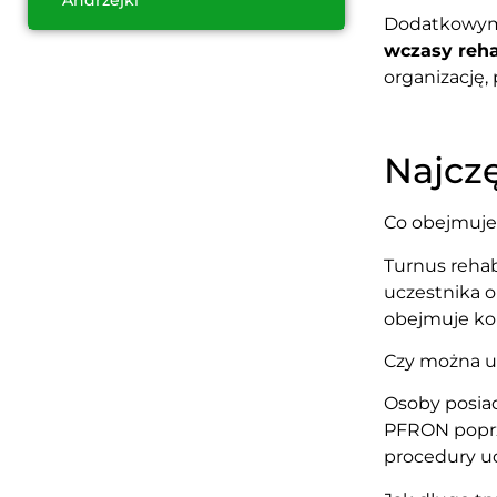
Andrzejki
Dodatkowym 
wczasy rehab
organizację,
Najczę
Co obejmuje 
Turnus reha
uczestnika o
obejmuje kon
Czy można u
Osoby posia
PFRON poprz
procedury ud