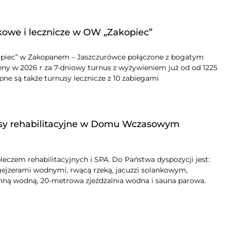
we i lecznicze w OW „Zakopiec”
piec” w Zakopanem – Jaszczurówce połączone z bogatym
y w 2026 r za 7-dniowy turnus z wyżywieniem już od od 1225
ępne są także turnusy lecznicze z 10 zabiegami
nusy rehabilitacyjne w Domu Wczasowym
eczem rehabilitacyjnych i SPA. Do Państwa dyspozycji jest:
ejzerami wodnymi, rwącą rzeką, jacuzzi solankowym,
nną wodną, 20-metrowa zjeżdżalnia wodna i sauna parowa.