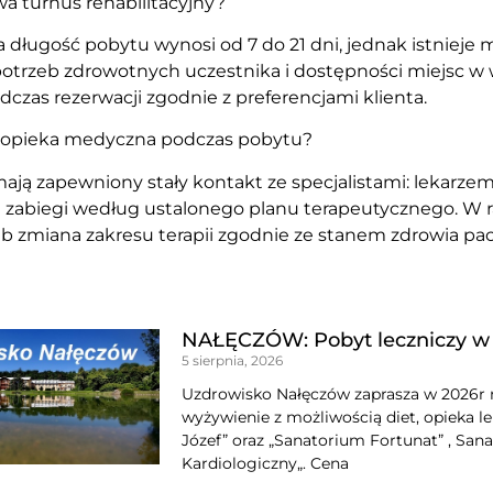
wa turnus rehabilitacyjny?
długość pobytu wynosi od 7 do 21 dni, jednak istnieje
potrzeb zdrowotnych uczestnika i dostępności miejsc w 
dczas rezerwacji zgodnie z preferencjami klienta.
 opieka medyczna podczas pobytu?
ają zapewniony stały kontakt ze specjalistami: lekarz
h zabiegi według ustalonego planu terapeutycznego. W r
 zmiana zakresu terapii zgodnie ze stanem zdrowia pac
NAŁĘCZÓW: Pobyt leczniczy w
5 sierpnia, 2026
Uzdrowisko Nałęczów zaprasza w 2026r na
wyżywienie z możliwością diet, opieka l
Józef” oraz „Sanatorium Fortunat” , Sana
Kardiologiczny„. Cena