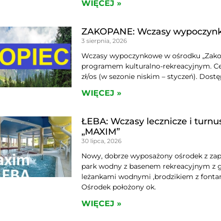
WIĘCEJ »
ZAKOPANE: Wczasy wypoczynko
3 sierpnia, 2026
Wczasy wypoczynkowe w ośrodku „Zako
programem kulturalno-rekreacyjnym. Cen
zł/os (w sezonie niskim – styczeń). Dost
WIĘCEJ »
ŁEBA: Wczasy lecznicze i tur
„MAXIM”
30 lipca, 2026
Nowy, dobrze wyposażony ośrodek z zapl
park wodny z basenem rekreacyjnym z g
leżankami wodnymi ,brodzikiem z fonta
Ośrodek położony ok.
WIĘCEJ »