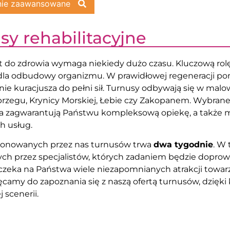
nie zaawansowane
y rehabilitacyjne
t do zdrowia wymaga niekiedy dużo czasu. Kluczową rol
la odbudowy organizmu. W prawidłowej regeneracji p
e kuracjusza do pełni sił. Turnusy odbywają się w mal
brzegu, Krynicy Morskiej, Łebie czy Zakopanem. Wybrane 
ria zagwarantują Państwu kompleksową opiekę, a także
h usług.
ponowanych przez nas turnusów trwa
dwa tygodnie
. W
h przez specjalistów, których zadaniem będzie doprowa
zeka na Państwa wiele niezapomnianych atrakcji towarz
camy do zapoznania się z naszą ofertą turnusów, dzięk
 scenerii.