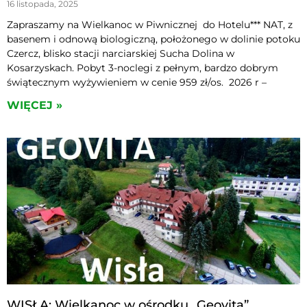
16 listopada, 2025
Zapraszamy na Wielkanoc w Piwnicznej do Hotelu*** NAT, z
basenem i odnową biologiczną, położonego w dolinie potoku
Czercz, blisko stacji narciarskiej Sucha Dolina w
Kosarzyskach. Pobyt 3-noclegi z pełnym, bardzo dobrym
świątecznym wyżywieniem w cenie 959 zł/os. 2026 r –
WIĘCEJ »
WISŁA: Wielkanoc w ośrodku „Geovita”