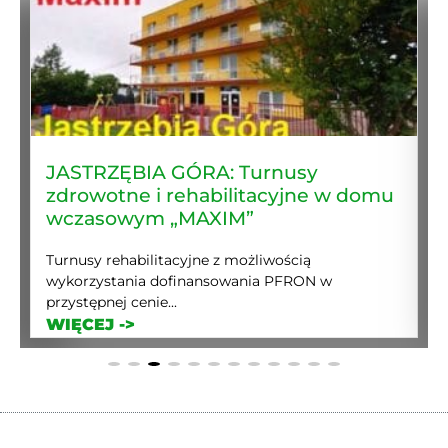
ZWARDOŃ: Pobyty wypoczynkowe
w OW „Graniczny”
Wypoczynek w Domu Wczasowym GRANICZNY z
bardzo dobrymi warunkami zakwaterowania,...
WIĘCEJ ->