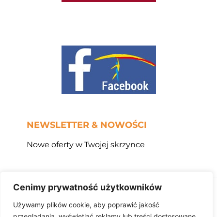
NEWSLETTER & NOWOŚCI
Nowe oferty w Twojej skrzynce
Cenimy prywatność użytkowników
Copyright 2025 Biuro Turystyczne AMITUR, 02-787
Warszawa, ul. H.Raabego 9 lok. 28, e-mail:
Używamy plików cookie, aby poprawić jakość
biuro@amitur.pl
przeglądania, wyświetlać reklamy lub treści dostosowane