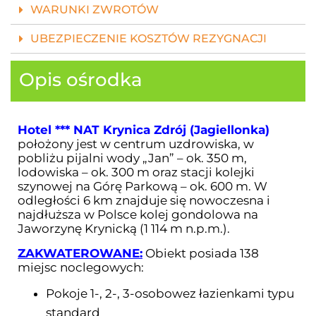
WARUNKI ZWROTÓW
UBEZPIECZENIE KOSZTÓW REZYGNACJI
Opis ośrodka
Hotel *** NAT Krynica Zdrój (Jagiellonka)
położony jest w centrum uzdrowiska, w
pobliżu pijalni wody „Jan” – ok. 350 m,
lodowiska – ok. 300 m oraz stacji kolejki
szynowej na Górę Parkową – ok. 600 m. W
odległości 6 km znajduje się nowoczesna i
najdłuższa w Polsce kolej gondolowa na
Jaworzynę Krynicką (1 114 m n.p.m.).
ZAKWATEROWANE:
Obiekt posiada 138
miejsc noclegowych:
Pokoje 1-, 2-, 3-osobowez łazienkami typu
standard