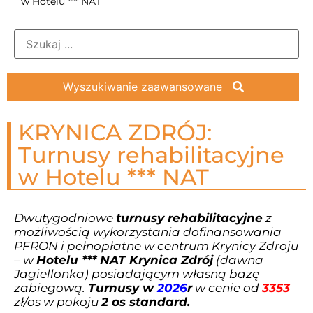
zdrowie
w Hotelu *** NAT
Wyszukiwanie zaawansowane
KRYNICA ZDRÓJ:
Turnusy rehabilitacyjne
w Hotelu *** NAT
Dwutygodniowe
turnusy rehabilitacyjne
z
możliwością wykorzystania dofinansowania
PFRON i pełnopłatne w centrum Krynicy Zdroju
– w
Hotelu *** NAT Krynica Zdrój
(dawna
Jagiellonka) posiadającym własną bazę
zabiegową.
Turnusy w
2026
r
w cenie od
3353
zł/os w pokoju
2 os standard.