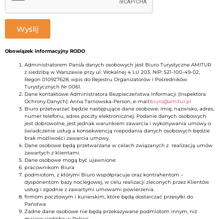
Wyślij
Obowiązek informacyjny RODO
Administratorem Pani/a danych osobowych jest Biuro Turystyczne AMITUR
z siedzibą w Warszawie przy ul. Wokalnej 4 LU 203, NIP: 521-100-49-02,
Regon 010927628, wpis do Rejestru Organizatorów i Pośredników
Turystycznych Nr 0061.
Dane kontaktowe Administratora Bezpieczeństwa Informacji (Inspektora
Ochrony Danych): Anna Tarnowska-Person, e-mail:
biuro@amitur.pl
Biuro przetwarzać będzie następujące dane osobowe: imię, nazwisko, adres,
numer telefonu, adres poczty elektronicznej. Podanie danych osobowych
jest dobrowolne, jest jednak warunkiem zawarcia i wykonywania umowy o
świadczenie usług a konsekwencją niepodania danych osobowych będzie
brak możliwości zawarcia umowy.
Dane osobowe będą przetwarzane w celach związanych z realizacją umów
zawartych z klientami.
Dane osobowe mogą być ujawnione:
pracownikom Biura
podmiotom, z którymi Biuro współpracuje oraz kontrahentom –
dysponentom bazy noclegowej, w celu realizacji zleconych przez Klientów
usług i zgodnie z zawartymi umowami powierzenia.
firmom pocztowym i kurierskim, które będą dostarczać przesyłki do
Państwa
Żadne dane osobowe nie będą przekazywane podmiotom innym, niż
mające siedzibę w Polsce.