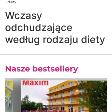
zdrowie
diety
Wczasy
odchudzające
według rodzaju diety
Nasze bestsellery