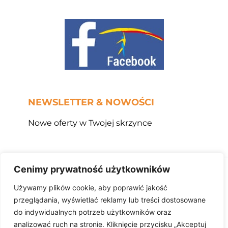
NEWSLETTER & NOWOŚCI
Nowe oferty w Twojej skrzynce
Cenimy prywatność użytkowników
Copyright 2025 Biuro Turystyczne AMITUR, 02-787
Warszawa, ul. H.Raabego 9 lok. 28, e-mail:
Używamy plików cookie, aby poprawić jakość
biuro@amitur.pl
przeglądania, wyświetlać reklamy lub treści dostosowane
do indywidualnych potrzeb użytkowników oraz
519-053-640
,
analizować ruch na stronie. Kliknięcie przycisku „Akceptuj