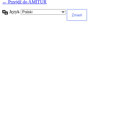
← Przejdź do AMITUR
Język